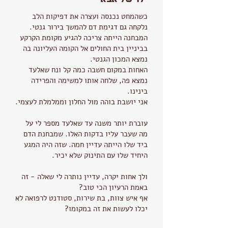
כשהמחט נכנסה ועצרה את דפיקות הלב
נלקחה גם דגימת דם להמשך בירור גנטי.
המבחנה הייתה צריכה להגיע מקומת הקרקע
בביניין בית החולים אל הקומה העליונה בה
נמצא המכון הגנטי.
האחות במקום חשבה כמה קל ונח שאלעד
נמצא פה, שלחה אותו למשימה והפרידה
בינינו.
אני יושבת בוהה מול החלון וממלמלת לעצמי.
עוברת יותר משנה עד שאלעד מספר לי על
מה שעבר עליו בדקות האלו. שמבחנת הדם
ביד שלו הייתה עדיין חמה. שזה היה המגע
היחיד שלו עם התינוק שלא יכיר.
ולך אחות יקרה, עדיין נותרה לי שאלה - זה
באמת הרעיון הכי טוב?
אף איש צוות, בת שירות, סטודנט לרפואה לא
יכלו לעשות את זה במקומו?