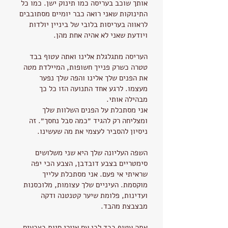
אותך שוכב בעריסה כמו תינוק ישן. כמו כל
התינוקות שאני רואה כבר יומיים מסתובבים
לראווה בעריסות בלובי של ביניין יולדות
ויודעת שאני לא אהיה אחת מהן.
העריסה מתגלגלת אלינו ואתה עטוף בבד
טטרה כשרק פנייך חשופות, המיילדת מטה
את הפנים שלך אלינו והפה שלך נפער
מעצמו. לרגע אחד התנועה הזו כל כך
מבהילה אותי.
אני מסתכלת על הפנים השלוות שלך
ומצליחה רק להגיד ״כמה סבל נחסך״. זה
ניסיון להסביר לעצמי את מה שעשינו.
השפה העליונה שלך היא שני משלושים
סימטריים בצבע דובדבן, הצבע הכי יפה
שראיתי אי פעם. אני מסתכלת עלייך
מוקסמת. העיניים שלך עצומות, מלוכסנות
ועדינות, פלומת שיער קטנטנה ודקה
מבצבצת מהבד.
אתה עטוף בבד לבן עם איורי חיות בצבעים