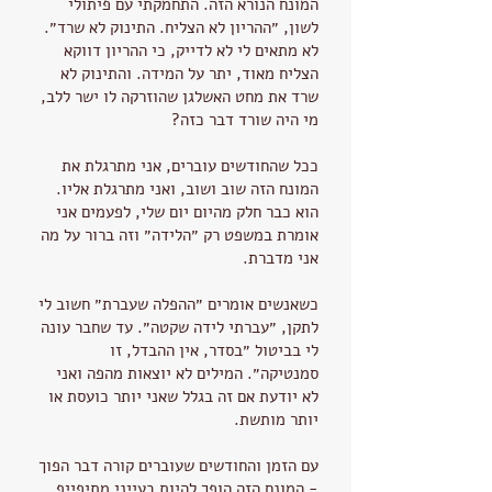
המונח הנורא הזה. התחמקתי עם פיתולי
לשון, ״ההריון לא הצליח. התינוק לא שרד״.
לא מתאים לי לא לדייק, כי ההריון דווקא
הצליח מאוד, יתר על המידה. והתינוק לא
שרד את מחט האשלגן שהוזרקה לו ישר ללב,
מי היה שורד דבר כזה?
ככל שהחודשים עוברים, אני מתרגלת את
המונח הזה שוב ושוב, ואני מתרגלת אליו.
הוא כבר חלק מהיום יום שלי, לפעמים אני
אומרת במשפט רק ״הלידה״ וזה ברור על מה
אני מדברת.
כשאנשים אומרים ״ההפלה שעברת״ חשוב לי
לתקן, ״עברתי לידה שקטה״. עד שחבר עונה
לי בביטול ״בסדר, אין ההבדל, זו
סמנטיקה״. המילים לא יוצאות מהפה ואני
לא יודעת אם זה בגלל שאני יותר כועסת או
יותר מותשת.
עם הזמן והחודשים שעוברים קורה דבר הפוך
- המונח הזה הופך להיות בעייני מתיפייף