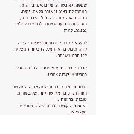
שמשהו לא כשורה, פירכוסים, בדיקות,
המתנה לתוצאות ובשורה הקשה, ימים,
חודשים או שנים של טיפול, הידרדרות,
היקשרות בידיעה שמחכה לנו פרידה בלתי
נמנעת, לוויה.
לרגע אני מדמיינת גם תסריט אחר: לידה
קלה, תינוק בריא. ויאללה הביתה זוג צעיר,
לכו תהיו משפחה.
אבל היו רק שתי אופציות - לגלות במהלך
ההריון או לגלות אחריו.
ומסביב כולם מברכים ״שנה טובה, שנה של
התחלות. טובה מזו שהייתה, של בשורות
טובות, בריאות…״
יש סאב-טקסט בברכות האלה, ואותי זה
מעצצצצבן.