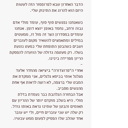
הדבר האחרון שבא לפרופסור הזה לעשות
היום הוא להרוג את התינוק שלי.
כשאנחנו נפגשים סוף סוף, עומד מולי אדם
גבוה ורחב, נחמד באופן יוצא דופן. אנחנו
עומדים במסדרון הצר זה מול זו, ממעטים
במילים ומתאמצים להשאיר מקום לעוברים
ושבים כשהבטן התופחת שלי כמעט נוגעת
בשלו. רק מעטפה גדולה של הוועדה להפסקת
הריון מפרידה בינינו.
-
אחרי ה״פרוצדורה״ ביציאה מהחדר אלעד
מגלגל אותי בכיסא גלגלים, אני ממקדת את
המבט שלי ברצפה, לא רוצה לראות אף אחת
מהנשים מסביב.
אבל הבחורה הנלהבת כבר נעמדת בדלת
מולי. היא בשלב מוקדם יותר של ההריון עם
תאומים והבטן של שתינו נראת באותו גודל.
רק שלה יש שני עוברים חיים, ולי יש עובר
אחד שהלב שלו הפסיק לפעום ממש עכשיו.