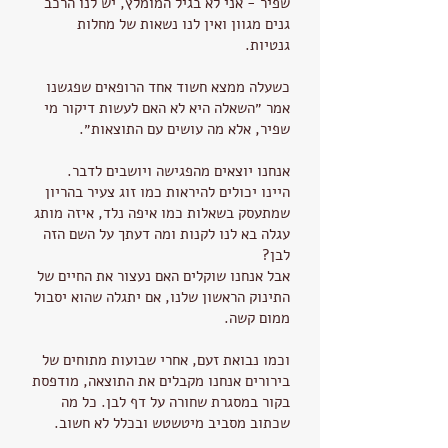
שפיר - אני לא בגיל המומלץ, יש לנו הרכב
גנים מגוון ואין לנו נשאות של מחלות
גנטיות.
כשעלה ממצא חשוד אחד הרופאים שפגשנו
אמר ״השאלה היא לא האם לעשות דיקור מי
שפיר, אלא מה עושים עם התוצאות״.
אנחנו יוצאים מהפגישה ויושבים לדבר.
היינו יכולים להיראות כמו זוג צעיר בהריון
שמתעסק בשאלות כמו איפה נלד, איזה מותג
עגלה בא לנו לקנות ומה דעתך על השם הזה
לבן?
אבל אנחנו שוקלים האם נעצור את החיים של
התינוק הראשון שלנו, אם יתגלה שהוא יסבול
ממום קשה.
וכמו נבואת זעם, אחרי שבועות מתוחים של
בירורים אנחנו מקבלים את התוצאה, מודפסת
בקור במסגרת שחורה על דף לבן. כל מה
שכתוב מסביב מיטשטש ובכלל לא חשוב.